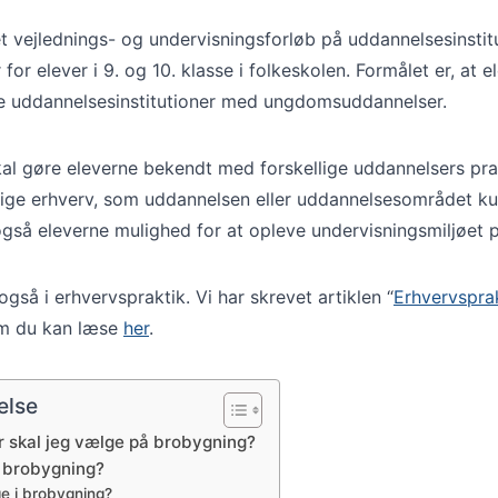
et vejlednings- og undervisningsforløb på uddannelsesinsti
r elever i 9. og 10. klasse i folkeskolen. Formålet er, at
ge uddannelsesinstitutioner med ungdomsuddannelser.
al gøre eleverne bekendt med forskellige uddannelsers pra
lige erhverv, som uddannelsen eller uddannelsesområdet 
gså eleverne mulighed for at opleve undervisningsmiljøet 
også i erhvervspraktik. Vi har skrevet artiklen “
Erhvervsprak
om du kan læse
her
.
else
r skal jeg vælge på brobygning?
f brobygning?
e i brobygning?