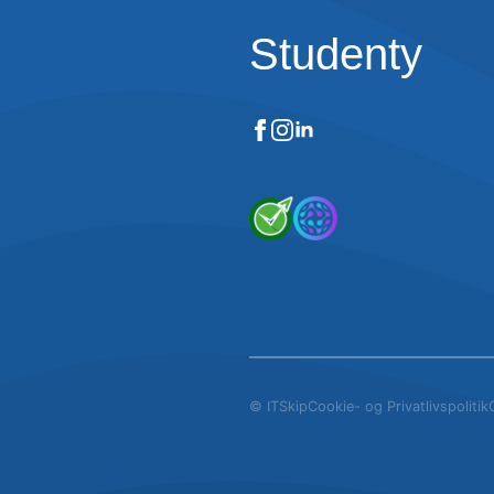
Studenty
© ITSkip
Cookie- og Privatlivspolitik