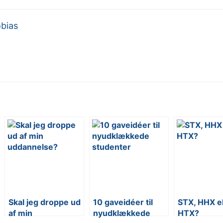
bias
Skal jeg droppe ud
10 gaveidéer til
STX, HHX el
af min
nyudklækkede
HTX?