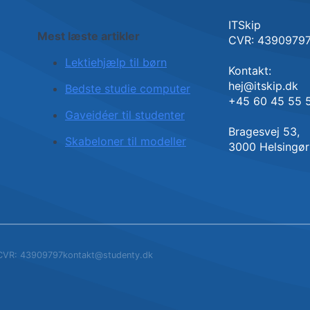
ITSkip
Mest læste artikler
CVR: 4390979
Lektiehjælp til børn
Kontakt:
hej@itskip.dk
Bedste studie computer
+45 60 45 55 
Gaveidéer til studenter
Bragesvej 53,
Skabeloner til modeller
3000 Helsingør
CVR: 43909797
kontakt@studenty.dk