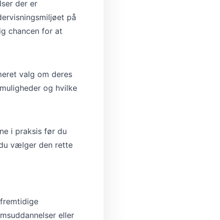
ser der er
dervisningsmiljøet på
ig chancen for at
meret valg om deres
 muligheder og hvilke
e i praksis før du
 du vælger den rette
 fremtidige
omsuddannelser eller