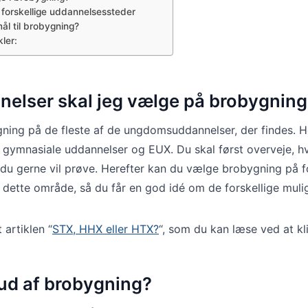
e forskellige uddannelsessteder
ål til brobygning?
ler:
nelser skal jeg vælge på brobygnin
ing på de fleste af de ungdomsuddannelser, der findes. H
 gymnasiale uddannelser og EUX. Du skal først overveje, hv
u gerne vil prøve. Herefter kan du vælge brobygning på fo
 dette område, så du får en god idé om de forskellige mulig
 artiklen “
STX, HHX eller HTX?
“, som du kan læse ved at k
 ud af brobygning?