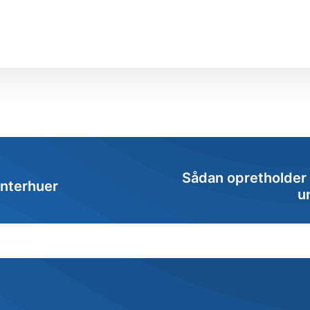
uddannelse?
studenter
Sådan opretholder
enterhuer
u