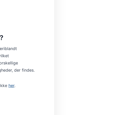
g?
eriblandt
ilket
rskellige
heder, der findes.
likke
her
.