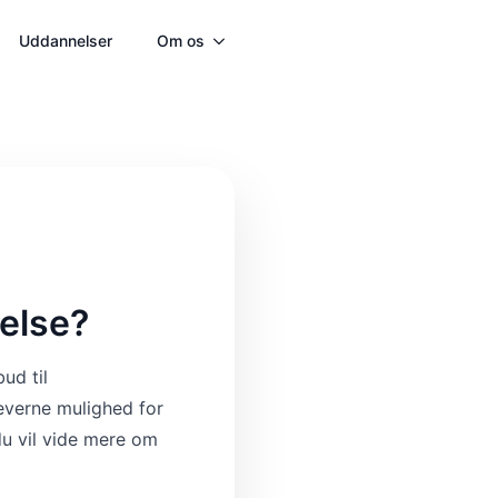
Uddannelser
Om os
Kontakt
Annoncering
else?
ud til
leverne mulighed for
du vil vide mere om