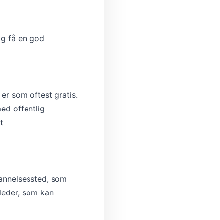
og få en god
er som oftest gratis.
med offentlig
t
dannelsessted, som
jleder, som kan