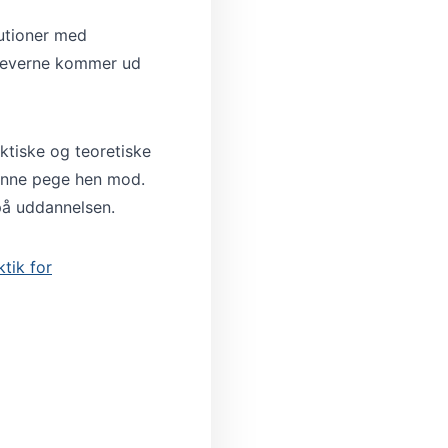
tutioner med
 eleverne kommer ud
ktiske og teoretiske
kunne pege hen mod.
på uddannelsen.
tik for