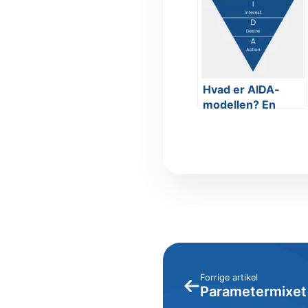
Hvad er AIDA-
modellen? En
dybdegående
gennemgang af
den populære
marketingteori
Forrige artikel
Parametermixet 