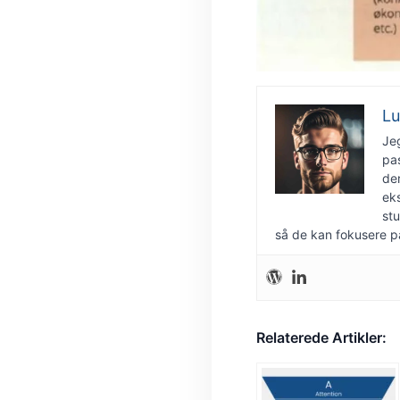
Lu
Je
pas
der
ek
stu
så de kan fokusere på
Relaterede Artikler: