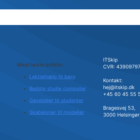
ITSkip
Mest læste artikler
CVR: 4390979
Lektiehjælp til børn
Kontakt:
hej@itskip.dk
Bedste studie computer
+45 60 45 55 
Gaveidéer til studenter
Bragesvej 53,
Skabeloner til modeller
3000 Helsingør