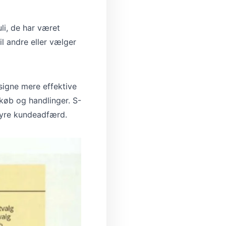
li, de har været
l andre eller vælger
signe mere effektive
køb og handlinger. S-
tyre kundeadfærd.