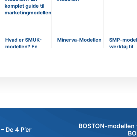
Hvad er SMUK-
Minerva-Modellen
SMP-modell
modellen? En
værktøj til
komplet guide til
markedsfør
marketingmodellen
BOSTON-modellen –
– De 4 P’er
BO