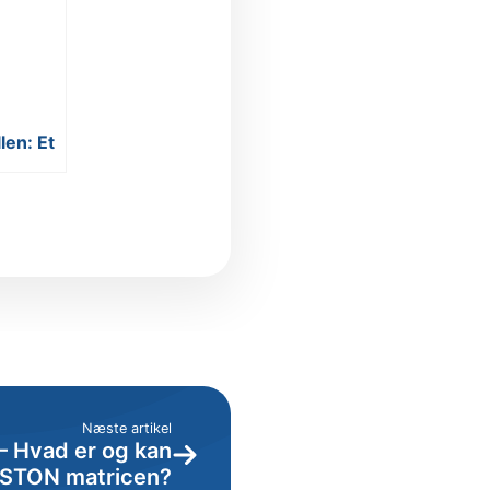
en: Et
ingsstrategi
Næste artikel
 Hvad er og kan
STON matricen?