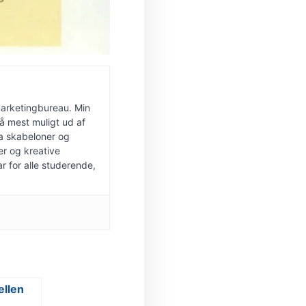
marketingbureau. Min
få mest muligt ud af
fra skabeloner og
r og kreative
r for alle studerende,