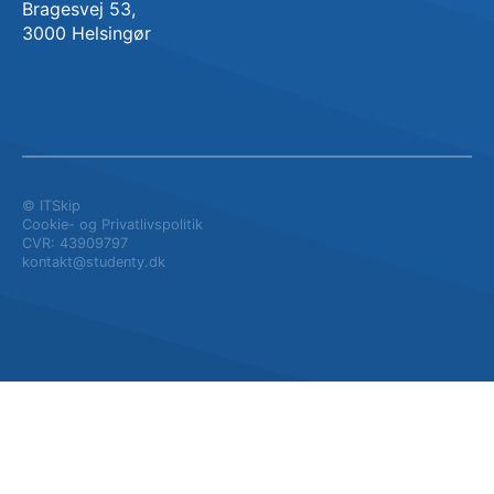
Bragesvej 53,
3000 Helsingør
© ITSkip
Cookie- og Privatlivspolitik
CVR: 43909797
kontakt@studenty.dk