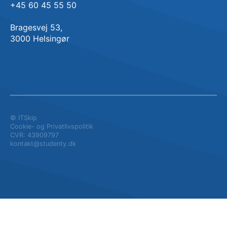
+45 60 45 55 50
Bragesvej 53,
3000 Helsingør
© ITSkip
Cookie- og Privatlivspolitik
CVR: 43909797
kontakt@studenty.dk